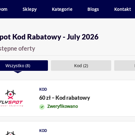
Dom
Sklepy
Kategorie
Blogs
Kontakt
spot Kod Rabatowy - July 2026
stępne oferty
Wszystko (8)
Kod (2)
KOD
60 zł – Kod rabatowy
Zweryfikowano
KOD