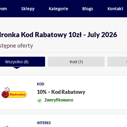
Dom
Sklepy
Kategorie
Blogs
Kontakt
dronka Kod Rabatowy 10zł - July 2026
stępne oferty
Wszystko (8)
Kod (1)
KOD
10% – Kod Rabatowy
Zweryfikowano
INTERES