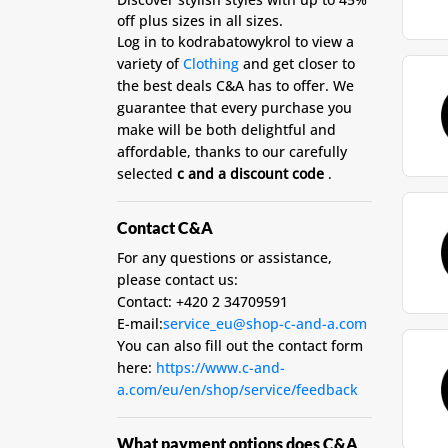
off plus sizes in all sizes.
Log in to kodrabatowykrol to view a
variety of
Clothing
and get closer to
the best deals C&A has to offer. We
guarantee that every purchase you
make will be both delightful and
affordable, thanks to our carefully
selected
c and a discount code
.
Contact C&A
For any questions or assistance,
please contact us:
Contact: +420 2 34709591
E-mail:
service_eu@shop-c-and-a.com
You can also fill out the contact form
here:
https://www.c-and-
a.com/eu/en/shop/service/feedback
What payment options does C&A