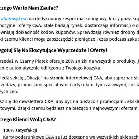
czego Warto Nam Zaufać?
rabatowykrol
ma dedykowany zespół marketingowy, który pozyskuje
ocyjne i oferty C&A. Stale badają rynek, dostarczają informacji o 
wniają dokładność kodów kuponów. Sprawdzają również drobny dr
ki czemu klienci mogą zaoszczędzić pieniądze i czas podczas zaku
ygotuj Się Na Ekscytujące Wyprzedaże i Oferty!
zedaż w Czarny Piątek oferuje 20% zniżki na wszystkie produkty, je
anie automatycznie odliczona z Twojego koszyka.
edź sekcję „Okazje” na stronie internetowej C&A, aby zapoznać si
zedaży, promocjami specjalnymi i artykułami tymczasowymi, co st
zych cen.
sz się do newslettera C&A, aby być na bieżąco z promocjami, eks
towymi, dzięki czemu będziesz na bieżąco z najnowszymi ofertami 
czego Klienci Wolą C&A?
100% satysfakcji
Karty podarunkowe C&A są już dostępne we wszystkich sklepach