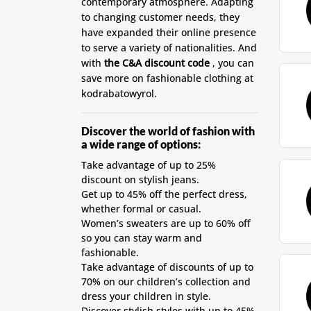
contemporary atmosphere. Adapting
to changing customer needs, they
have expanded their online presence
to serve a variety of nationalities. And
with
the C&A discount code
, you can
save more on fashionable clothing at
kodrabatowyrol.
Discover the world of fashion with
a wide range of options:
Take advantage of up to 25%
discount on stylish jeans.
Get up to 45% off the perfect dress,
whether formal or casual.
Women’s sweaters are up to 60% off
so you can stay warm and
fashionable.
Take advantage of discounts of up to
70% on our children’s collection and
dress your children in style.
Discover stylish styles with up to 45%