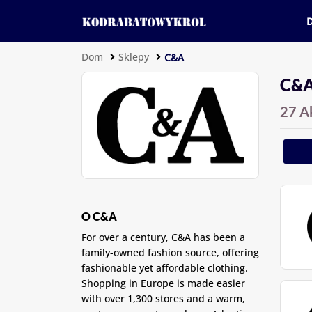
Dom
Sklepy
C&A
C&A
27 A
O C&A
For over a century, C&A has been a
family-owned fashion source, offering
fashionable yet affordable clothing.
Shopping in Europe is made easier
with over 1,300 stores and a warm,