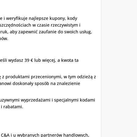
 i weryfikuje najlepsze kupony, kody
oszczędnościach w czasie rzeczywistym i
uk, aby zapewnić zaufanie do swoich usług,
pów.
śli wydasz 39 € lub więcej, a kwota ta
ę z produktami przecenionymi, w tym odzieżą z
anowi doskonały sposób na znalezienie
kluzywnymi wyprzedażami i specjalnymi kodami
i rabatami.
 C&A i u wybranych partnerów handlowych,