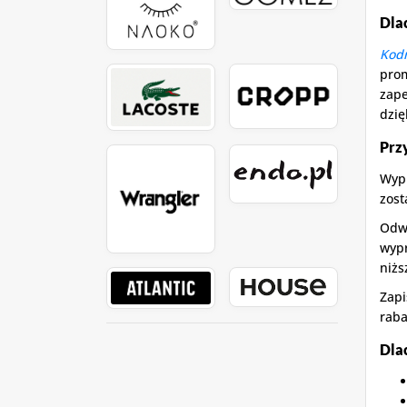
Dla
Kod
prom
zape
dzię
Prz
Wypr
zost
Odwi
wypr
niżs
Zapi
raba
Dla