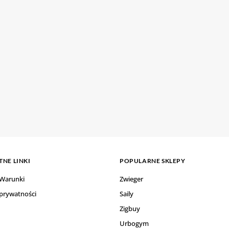
NE LINKI
POPULARNE SKLEPY
 Warunki
Zwieger
 prywatności
Saily
Zigbuy
Urbogym