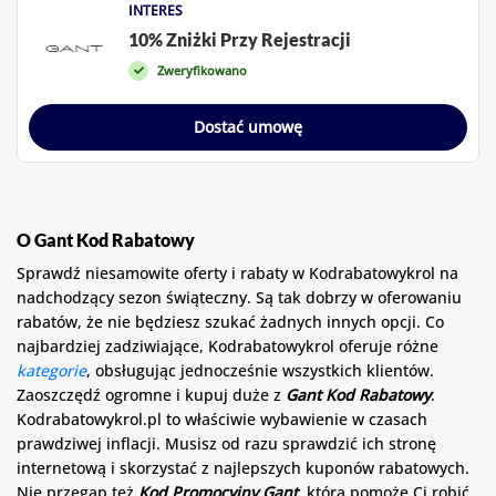
INTERES
10% Zniżki Przy Rejestracji
Zweryfikowano
Dostać umowę
O Gant Kod Rabatowy
Sprawdź niesamowite oferty i rabaty w Kodrabatowykrol na
nadchodzący sezon świąteczny. Są tak dobrzy w oferowaniu
rabatów, że nie będziesz szukać żadnych innych opcji. Co
najbardziej zadziwiające, Kodrabatowykrol oferuje różne
kategorie
, obsługując jednocześnie wszystkich klientów.
Zaoszczędź ogromne i kupuj duże z
Gant Kod Rabatowy
.
Kodrabatowykrol.pl to właściwie wybawienie w czasach
prawdziwej inflacji. Musisz od razu sprawdzić ich stronę
internetową i skorzystać z najlepszych kuponów rabatowych.
Nie przegap też
Kod Promocyjny Gant
, która pomoże Ci robić