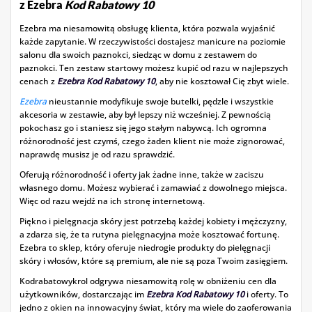
z Ezebra
Kod Rabatowy 10
Ezebra ma niesamowitą obsługę klienta, która pozwala wyjaśnić
każde zapytanie. W rzeczywistości dostajesz manicure na poziomie
salonu dla swoich paznokci, siedząc w domu z zestawem do
paznokci. Ten zestaw startowy możesz kupić od razu w najlepszych
cenach z
Ezebra Kod Rabatowy 10
, aby nie kosztował Cię zbyt wiele.
Ezebra
nieustannie modyfikuje swoje butelki, pędzle i wszystkie
akcesoria w zestawie, aby był lepszy niż wcześniej. Z pewnością
pokochasz go i staniesz się jego stałym nabywcą. Ich ogromna
różnorodność jest czymś, czego żaden klient nie może zignorować,
naprawdę musisz je od razu sprawdzić.
Oferują różnorodność i oferty jak żadne inne, także w zaciszu
własnego domu. Możesz wybierać i zamawiać z dowolnego miejsca.
Więc od razu wejdź na ich stronę internetową.
Piękno i pielęgnacja skóry jest potrzebą każdej kobiety i mężczyzny,
a zdarza się, że ta rutyna pielęgnacyjna może kosztować fortunę.
Ezebra to sklep, który oferuje niedrogie produkty do pielęgnacji
skóry i włosów, które są premium, ale nie są poza Twoim zasięgiem.
Kodrabatowykrol odgrywa niesamowitą rolę w obniżeniu cen dla
użytkowników, dostarczając im
Ezebra Kod Rabatowy 10
i oferty. To
jedno z okien na innowacyjny świat, który ma wiele do zaoferowania