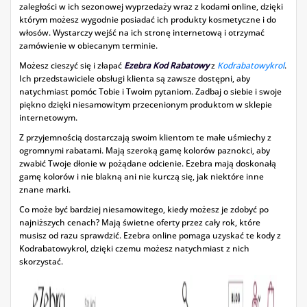
zaległości w ich sezonowej wyprzedaży wraz z kodami online, dzięki
którym możesz wygodnie posiadać ich produkty kosmetyczne i do
włosów. Wystarczy wejść na ich stronę internetową i otrzymać
zamówienie w obiecanym terminie.
Możesz cieszyć się i złapać
Ezebra Kod Rabatowy
z
Kodrabatowykrol
.
Ich przedstawiciele obsługi klienta są zawsze dostępni, aby
natychmiast pomóc Tobie i Twoim pytaniom. Zadbaj o siebie i swoje
piękno dzięki niesamowitym przecenionym produktom w sklepie
internetowym.
Z przyjemnością dostarczają swoim klientom te małe uśmiechy z
ogromnymi rabatami. Mają szeroką gamę kolorów paznokci, aby
zwabić Twoje dłonie w pożądane odcienie. Ezebra mają doskonałą
gamę kolorów i nie blakną ani nie kurczą się, jak niektóre inne
znane marki.
Co może być bardziej niesamowitego, kiedy możesz je zdobyć po
najniższych cenach? Mają świetne oferty przez cały rok, które
musisz od razu sprawdzić. Ezebra online pomaga uzyskać te kody z
Kodrabatowykrol, dzięki czemu możesz natychmiast z nich
skorzystać.