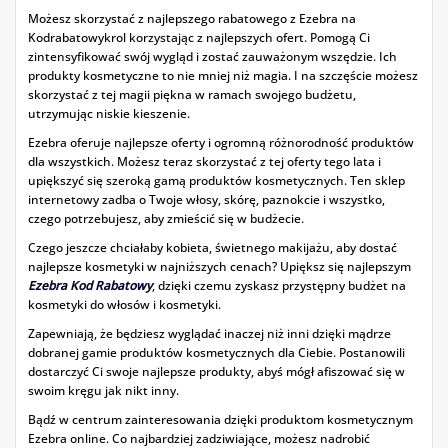
Możesz skorzystać z najlepszego rabatowego z Ezebra na
Kodrabatowykrol korzystając z najlepszych ofert. Pomogą Ci
zintensyfikować swój wygląd i zostać zauważonym wszędzie. Ich
produkty kosmetyczne to nie mniej niż magia. I na szczęście możesz
skorzystać z tej magii piękna w ramach swojego budżetu,
utrzymując niskie kieszenie.
Ezebra oferuje najlepsze oferty i ogromną różnorodność produktów
dla wszystkich. Możesz teraz skorzystać z tej oferty tego lata i
upiększyć się szeroką gamą produktów kosmetycznych. Ten sklep
internetowy zadba o Twoje włosy, skórę, paznokcie i wszystko,
czego potrzebujesz, aby zmieścić się w budżecie.
Czego jeszcze chciałaby kobieta, świetnego makijażu, aby dostać
najlepsze kosmetyki w najniższych cenach? Upiększ się najlepszym
Ezebra Kod Rabatowy
, dzięki czemu zyskasz przystępny budżet na
kosmetyki do włosów i kosmetyki.
Zapewniają, że będziesz wyglądać inaczej niż inni dzięki mądrze
dobranej gamie produktów kosmetycznych dla Ciebie. Postanowili
dostarczyć Ci swoje najlepsze produkty, abyś mógł afiszować się w
swoim kręgu jak nikt inny.
Bądź w centrum zainteresowania dzięki produktom kosmetycznym
Ezebra online. Co najbardziej zadziwiające, możesz nadrobić